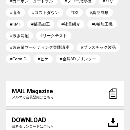
#カーボンニュートラル
#ブロー成形機
#バリ
#溶着
#コストダウン
#DX
#真空成形
#KMI
#部品加工
#社員紹介
#6軸加工機
#抜き勾配
#リークテスト
#製造業マーケティング実践講座
#プラスチック製品
#Form D
#ヒケ
#金属3Dプリンター
MAIL Magazine
メルマガ会員登録はこちら
DOWNLOAD
資料ダウンロードはこちら