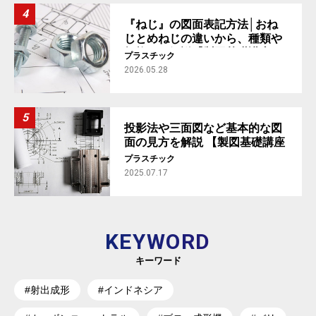
『ねじ』の図面表記方法│おね
じとめねじの違いから、種類や
規格まで解説【製図基礎講座
プラスチック
#5】
2026.05.28
投影法や三面図など基本的な図
面の見方を解説 【製図基礎講座
#1】
プラスチック
2025.07.17
KEYWORD
キーワード
#射出成形
#インドネシア