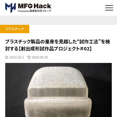
メ
ニ
ュ
ー
ボ
プラスチック
タ
ン
プラスチック製品の量産を見越した“試作工法”を検
討する【射出成形試作品プロジェクト＃02】
公開日
更新日時
2022.02.1
2024.06.25