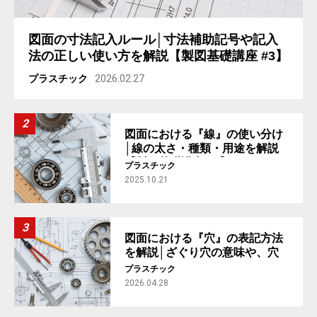
図面の寸法記入ルール│寸法補助記号や記入
法の正しい使い方を解説【製図基礎講座 #3】
プラスチック
2026.02.27
図面における『線』の使い分け
│線の太さ・種類・用途を解説
【製図基礎講座 #2】
プラスチック
2025.10.21
図面における『穴』の表記方法
を解説│ざぐり穴の意味や、穴
の加工指示まで【製図基礎講座
プラスチック
#4】
2026.04.28