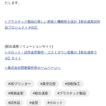
たします。
> プラスチック製品の美しい形状と機能性を設計【射出成形試作
品プロジェクト＃01】
[射出成形ソリューションサイト]
> 小ロット・試作金型製作・コストダウン提案の【射出成形ラ
ボ
】サイト
> 株式会社関東製作所ホームページへ
#3Dプリンター
#真空注型
#切削加工
#簡易金型
#射出成形
#プラスチック製品
#試作品
#金型
#小ロット