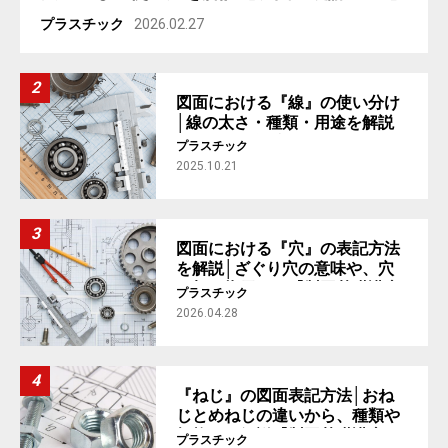
プラスチック
2026.02.27
図面における『線』の使い分け
│線の太さ・種類・用途を解説
【製図基礎講座 #2】
プラスチック
2025.10.21
図面における『穴』の表記方法
を解説│ざぐり穴の意味や、穴
の加工指示まで【製図基礎講座
プラスチック
#4】
2026.04.28
『ねじ』の図面表記方法│おね
じとめねじの違いから、種類や
規格まで解説【製図基礎講座
プラスチック