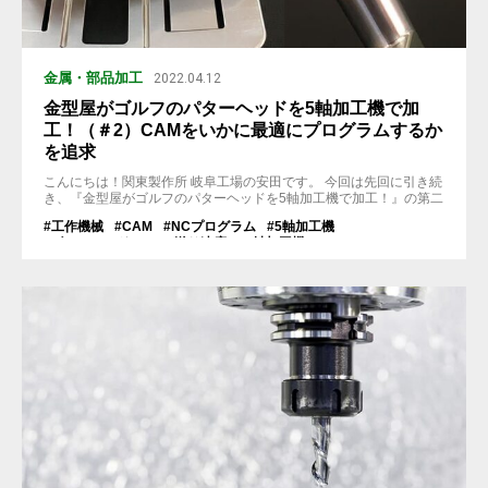
金属・部品加工
2022.04.12
金型屋がゴルフのパターヘッドを5軸加工機で加
工！（＃2）CAMをいかに最適にプログラムするか
を追求
こんにちは！関東製作所 岐阜工場の安田です。 今回は先回に引き続
き、『金型屋がゴルフのパターヘッドを5軸加工機で加工！』の第二
弾のお話を紹介いたします。 > 金型屋がゴルフのパターヘッドを5軸
#工作機械
#CAM
#NCプログラム
#5軸加工機
加工機で加工！ 高級品と同等レベルの加工製作実績を紹介 今回は
#ボールエンドミル
#送り速度
#3軸加工機
その続き、 ①製品を削り出すための加工順序を決める - CAMによ
るNCプログラムの重要性 - ②製品としての面精度を...