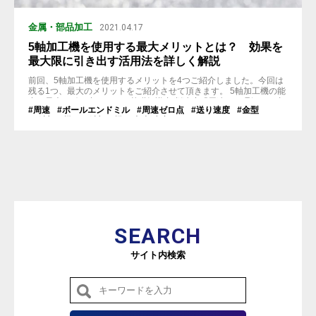
金属・部品加工
2021.04.17
5軸加工機を使用する最大メリットとは？ 効果を
最大限に引き出す活用法を詳しく解説
前回、5軸加工機を使用するメリットを4つご紹介しました。今回は
残る1つ、最大のメリットをご紹介させて頂きます。 5軸加工機の能
力を最大に引き出すための基礎知識 切削速度「周速」を理解する 切
#周速
#ボールエンドミル
#周速ゼロ点
#送り速度
#金型
削加工は、刃具を回転させながら移動することで、ワークを切り削
#3軸加工機
#5軸加工機
#切削速度
ることです。 切削速度は次の式で求められます。 切削速度という
のは、切削条件の中の「周速...
SEARCH
サイト内検索