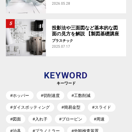
#5】
2026.05.28
投影法や三面図など基本的な図
面の見方を解説 【製図基礎講座
#1】
プラスチック
2025.07.17
KEYWORD
キーワード
#ホッパー
#切削速度
#工数削減
#ダイスポッティング
#簡易金型
#スライド
#図面
#入れ子
#ブローピン
#周速
#治具
#プラノミラー
#外観検査装置