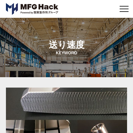
メ
ニ
ュ
ー
ボ
タ
送り速度
ン
KEYWORD