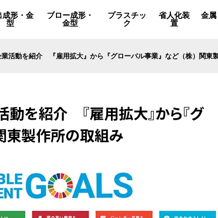
出成形・金
ブロー成形・
プラスチッ
省人化装
金属
型
金型
ク
置
た企業活動を紹介 『雇用拡大』から『グローバル事業』など（株）関東
活動を紹介 『雇用拡大』から『グ
）関東製作所の取組み