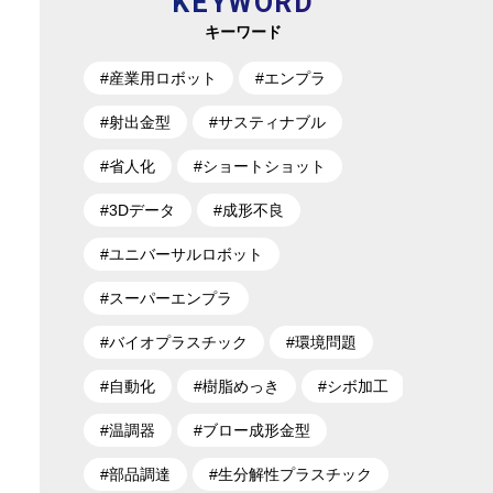
KEYWORD
キーワード
#産業用ロボット
#エンプラ
#射出金型
#サスティナブル
#省人化
#ショートショット
#3Dデータ
#成形不良
#ユニバーサルロボット
#スーパーエンプラ
#バイオプラスチック
#環境問題
#自動化
#樹脂めっき
#シボ加工
#温調器
#ブロー成形金型
#部品調達
#生分解性プラスチック