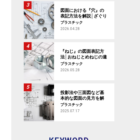
図面における『穴』の
表記方法を解説│ざぐり
穴の意味や、穴の加工
プラスチック
指示まで【製図基礎講
2026.04.28
座 #4】
『ねじ』の図面表記方
法│おねじとめねじの違
いから、種類や規格ま
プラスチック
で解説【製図基礎講座
2026.05.28
#5】
投影法や三面図など基
本的な図面の見方を解
説 【製図基礎講座 #1】
プラスチック
2025.07.17