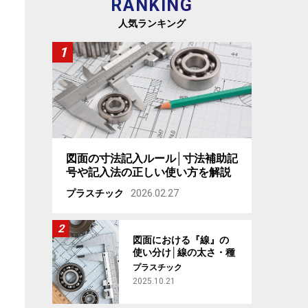
RANKING
人気ランキング
図面の寸法記入ルール│寸法補助記
号や記入法の正しい使い方を解説
【製図基礎講座 #3】
プラスチック
2026.02.27
図面における『線』の
使い分け│線の太さ・種
類・用途を解説 【製図
プラスチック
基礎講座 #2】
2025.10.21