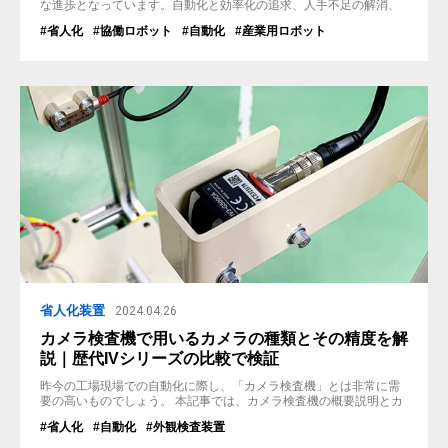
な進歩となっています。自動化と効率化の追求、人手不足の解消、
安全性の向上、そしてグローバル競争の激化といった複数の要因が
#省人化
#協働ロボット
#自動化
#産業用ロボット
この動きを加速しています。 これにより、協働ロボットのように人
間と共に作業を行う安全なロボットの導入が可能になり、グローバ
ル競争における競争力の源泉ともなっています。この記事では、こ
れらのロボットの種類や概要を紹介...
省人化装置
2024.04.26
カメラ検査機で用いるカメラの種類とその精度を解
説｜歴代IVシリーズの比較で検証
昨今の工場現場での自動化に際し、「カメラ検査機」とは非常に需
要の高いものでしょう。 本記事では、カメラ検査機の概要説明とカ
メラ検査機の精度に焦点を当てて解説いたします。 カメラ検査機と
#省人化
#自動化
#外観検査装置
は カメラ検査機で使用するカメラは「画像センサ・画像判別セン
サ」と呼びます。つまりカメラ検査機とは、「画像センサで撮った