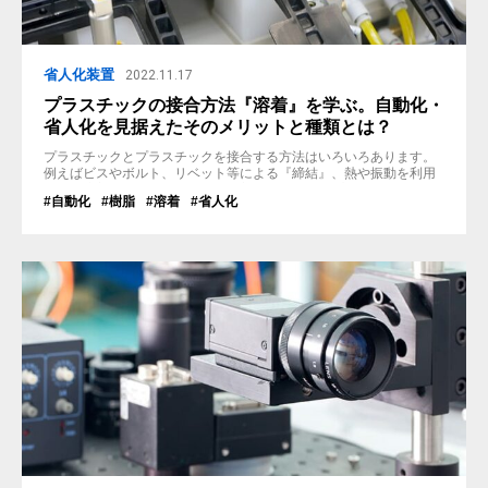
省人化装置
2022.11.17
プラスチックの接合方法『溶着』を学ぶ。自動化・
省人化を見据えたそのメリットと種類とは？
プラスチックとプラスチックを接合する方法はいろいろあります。
例えばビスやボルト、リベット等による『締結』、熱や振動を利用
した『溶着』、ボンドによる『接着』や両面テープでの『貼付け』
#自動化
#樹脂
#溶着
#省人化
等が挙げられますが、その中で今回は『溶着』について紹介してい
きたいと思います。 なぜ溶着に着目するかというと、溶着による接
合はその他の接合方法に比べ大きなメリットがあるからです。その
最大のメリットとは、接合...