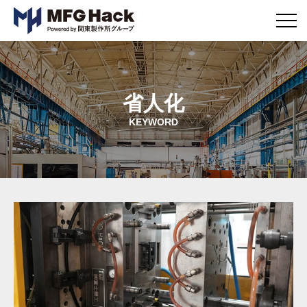
メ
ニ
ュ
ー
ボ
タ
省人化
ン
KEYWORD