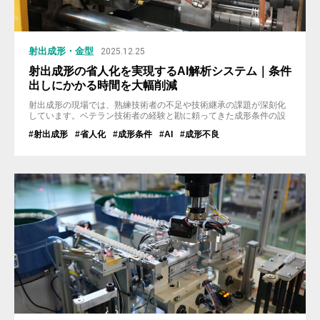
射出成形・金型
2025.12.25
射出成形の省人化を実現するAI解析システム｜条件
出しにかかる時間を大幅削減
射出成形の現場では、熟練技術者の不足や技術継承の課題が深刻化
しています。ベテラン技術者の経験と勘に頼ってきた成形条件の設
定は、属人的な作業となっており、最適な条件を見つけ出すまでに
#射出成形
#省人化
#成形条件
#AI
#成形不良
膨大な時間を要します。 昨今、生成AIの登場により社会全体でAI技
術への関心が高まっていますが、射出成形の条件出しという専門的
な領域でAIが活用できることは、ほとんど知られていません。 本記
事では、成形現場に...