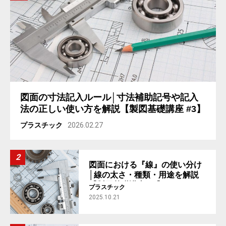
図面の寸法記入ルール│寸法補助記号や記入
法の正しい使い方を解説【製図基礎講座 #3】
プラスチック
2026.02.27
図面における『線』の使い分け
│線の太さ・種類・用途を解説
【製図基礎講座 #2】
プラスチック
2025.10.21