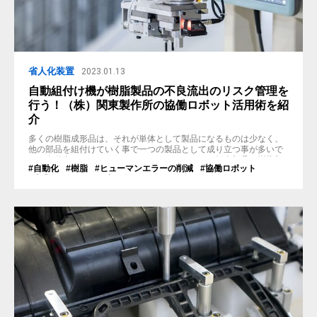
省人化装置
2023.01.13
自動組付け機が樹脂製品の不良流出のリスク管理を
行う！（株）関東製作所の協働ロボット活用術を紹
介
多くの樹脂成形品は、それが単体として製品になるものは少なく、
他の部品を組付けていく事で一つの製品として成り立つ事が多いで
す。自動車もやはりそうで、エンジンやタイヤ、板金部品や樹脂部
#自動化
#樹脂
#ヒューマンエラーの削減
#協働ロボット
品など数百もの部品の集合によって、1台の自動車となります。 自
#産業用ロボット
#省人化
動車の樹脂部品は、従来は人の手で部品の組付けや検査を行ってお
りましたが、年々複雑な形状になりサイズも大きくなってきたこと
で、人の手で行うには時間的なロス...