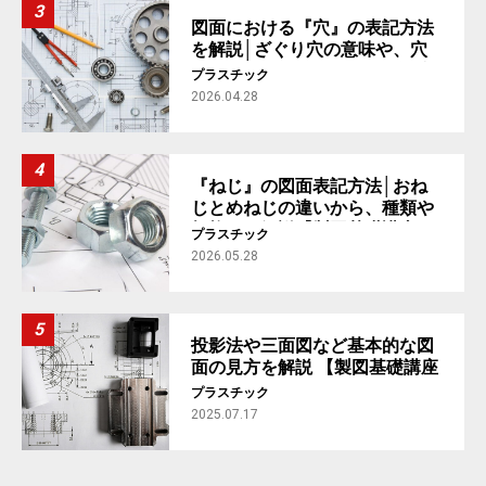
図面における『穴』の表記方法
を解説│ざぐり穴の意味や、穴
の加工指示まで【製図基礎講座
プラスチック
#4】
2026.04.28
『ねじ』の図面表記方法│おね
じとめねじの違いから、種類や
規格まで解説【製図基礎講座
プラスチック
#5】
2026.05.28
投影法や三面図など基本的な図
面の見方を解説 【製図基礎講座
#1】
プラスチック
2025.07.17