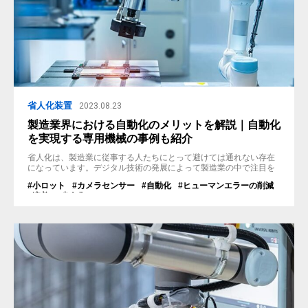
省人化装置
2023.08.23
製造業界における自動化のメリットを解説｜自動化
を実現する専用機械の事例も紹介
省人化は、製造業に従事する人たちにとって避けては通れない存在
になっています。デジタル技術の発展によって製造業の中で注目を
集めているのは「自動化」です。手作業で行っていた工程を装置な
#小ロット
#カメラセンサー
#自動化
#ヒューマンエラーの削減
ど使用することで省人化に繋がるケースが多くあります。 この記事
#溶着
#省人化
では、製造業における『自動化のメリット』とその具体例について
ご紹介しています。 製造業で自動化を行う目的 製造業において自動
化を行う目的は、単に人員...