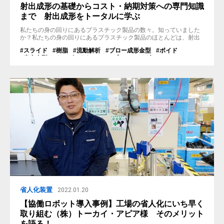
射出成形の基礎からコスト・納期対策への専門知識
まで 射出成形をトータルに学ぶ
私たちの身の回りにあるプラスチック製品の数々。知っていました
か？私たちの身の回りにあるプラスチック製品のほとんどは、射出
成形と言う工法で作られているのです。 この記事では、射出成形の
#スライド
#樹脂
#流動解析
#ブロー成形金型
#ボイド
基本的な知識から、メリットや注意点、さらには効率的に射出成形
#真空金型
#キャビとられ
#エンプラ
#アンダーカット
プロジェクトを進めるための専門情報まで幅広く紹介しています。
#射出成形
#スーパーエンプラ
#メンテナンス
#省人化
#バリ
特にプラスチック製品開発に携わる事業者様、設計者様にお役立ち
#金型
#溶着
#射出金型
#プラスチック製品
#ヒケ
#反り
いただけるようまとめております。...
#リブ
#自動化
#抜き勾配
#ホッパー
#シルバーストリーク
#ガス
#射出成形機
#ウェルドライン
省人化装置
2022.01.20
【協働ロボット導入事例】工場の省人化にいち早く
取り組む（株）トーカイ・アピア様 そのメリット
を語る！