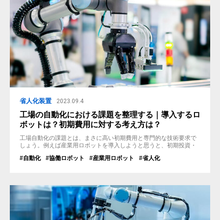
省人化装置
2023.09.4
工場の自動化における課題を整理する｜導入するロ
ボットは？初期費用に対する考え方は？
工場自動化の課題とは、まさに高い初期費用と専門的な技術要求で
しょう。例えば産業用ロボットを導入しようと思うと、初期投資・
ランニングコスト共に高額になってしまい、どうしても尻込みして
#自動化
#協働ロボット
#産業用ロボット
#省人化
しまいます。また、扱うには専門のSIerが必要になったりもしま
す。 本記事では、工場自動化における課題と、弊社（株）関東製作
所が考えるその解決策を紹介しております。 自動化への課題①：高
額な初期の設備投資費 自...