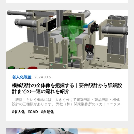
ものを検査する機械」の事です。 画像検査機とも言われています。
カメラ検査機の原理 ...
省人化装置
2024.03.6
機械設計の全体像を把握する｜要件設計から詳細設
計までの一連の流れを紹介
「設計」という概念には、大きく分けて建築設計・製品設計・機械
設計の三種類があります。 弊社（株）関東製作所のメカトロニクス
事業部では、長年自動化機械の製造を行っており、特にプラスチッ
#省人化
#CAD
#自動化
ク製品製造まわりの機械設計には多数の実績があります。 本記事で
はその「機械設計」に焦点を当て、主に設計工程の中身を詳細にご
紹介いたします。 機械設計とは 機械設計とは、文字通り「機械」を
「設計」する事で、特...