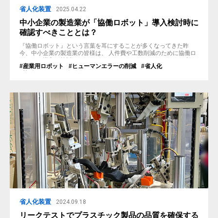
省人化装置
2025.04.22
中小企業の製造業が「協働ロボット」導入検討時に
確認すべきこととは？
『協働ロボット』という言葉を耳にすることが多くなってきた昨
今、中小企業の製造業の皆様は、 人件費や工数削減のために協働ロ
ボットの導入を検討されたことがあるのではないでしょうか？ 中に
#産業用ロボット
#ヒューマンエラーの削減
#省人化
は、会社規模など様々な理由から導入に踏み出せない方や、そもそ
#協働ロボット
#自動化
も選択肢として考えていない方もいらっしゃると思います。 本記事
では、導入検討時に確認すべき項目を説明いたします。 自社の課題
と照らし合わせてい...
省人化装置
2024.09.18
リークテストでプラスチック製品の品質を確保する