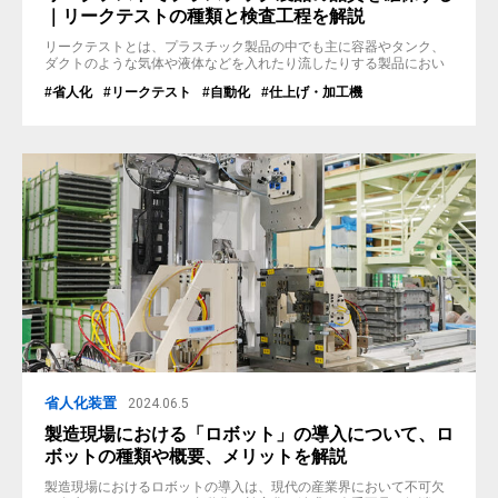
｜リークテストの種類と検査工程を解説
リークテストとは、プラスチック製品の中でも主に容器やタンク、
ダクトのような気体や液体などを入れたり流したりする製品におい
て、その品質を確認するための検査となります。 本記事ではこの
#省人化
#リークテスト
#自動化
#仕上げ・加工機
「リークテスト」について、その工程やタイミング、さらには具体
的な検査方法まで詳しく解説しています。 リークテストとは まず、
リーク「Leak」は日本語で「漏れ」と訳します。テスト（Test）は
日本語で「検査・試...
省人化装置
2024.06.5
製造現場における「ロボット」の導入について、ロ
ボットの種類や概要、メリットを解説
製造現場におけるロボットの導入は、現代の産業界において不可欠