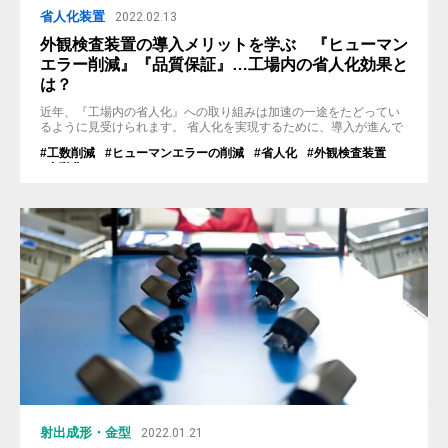
省人化装置
2022.02.13
外観検査装置の導入メリットを学ぶ 『ヒューマン
エラー削減』『品質保証』…工場内の省人化効果と
は？
近年、『工場内の省人化』への取り組みは加速の一途をたどってい
るように見受けられます。 省人化を実現するために、導入が進んで
いる装置の一つとして『外観検査装置』があります。外観検査装置
#工数削減
#ヒューマンエラーの削減
#省人化
#外観検査装置
を使用することで工場内に様々なメリットをもらたし、その結果と
#自動化
して『品質保証』にもつながります。 しかし、外観検査装置にどの
ような特徴があり、どのようなメリットがあるのか今一つ分からず
導入を踏み切れない方も多いで...
射出成形・金型
2022.01.21