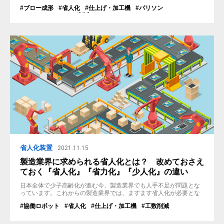
機』です。 とは言え数年前までは5割近くを占めていたのですが、
#ブロー成形
#省人化
#仕上げ・加工機
#パリソン
近年、溶着機などの組付け機や検査機が増え、昨年実績ではおよそ3
#ヒューマンエラーの削減
割程度でした。 組付け機や検査機が増えた理由としては、コスト
ダウンを目指しての省人化や自動機での作業による品質の安定化、
センサ...
省人化装置
2021.11.15
製造業界に求められる省人化とは？ 改めておさえ
ておく『省人化』『省力化』『少人化』の違い
日本全体で少子高齢化が進む今、製造業界でも人手不足が問題とな
っています。これからの製造業界では、ますます省人化が必要とな
るでしょう。 株式会社関東製作所はこれまでにも、省人化装置や協
#協働ロボット
#省人化
#仕上げ・加工機
#工数削減
働ロボットを開発・製作してまいりました。今回はトヨタ生産方式
を参考に、省力化・少人化との違いや、省人化導入の効果について
ご説明いたします。 省力化・省人化・少人化の違い 省力化とは 例