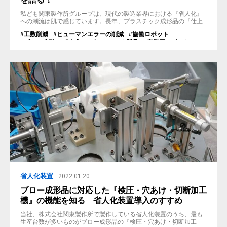
私ども関東製作所グループは、現代の製造業界における『省人化』
への潮流は肌で感じています。長年、プラスチック成形品の『仕上
げ・後加工機』を多数製造して参りましたが、より適応力・柔軟性
#工数削減
#ヒューマンエラーの削減
#協働ロボット
の高い協働ロボットの企画・製造への取組みも近年強化して参りま
#ブロー成形
#省人化
#プラスチック製品
#産業用ロボット
した。 今回は満を持して、我々が製作した『超音波カッター搭載の
#仕上げ・加工機
#自動化
協働ロボット』の導入事例をご紹介いたします。実際に稼働してい
る動画も本記事には掲載しています...
省人化装置
2022.01.20
ブロー成形品に対応した『検圧・穴あけ・切断加工
機』の機能を知る 省人化装置導入のすすめ
当社、株式会社関東製作所で製作している省人化装置のうち、最も
生産台数が多いものがブロー成形品の『検圧・穴あけ・切断加工