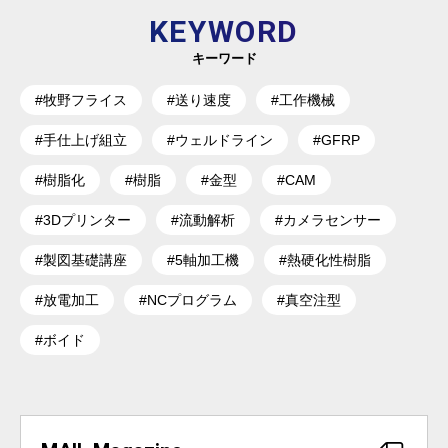
KEYWORD
キーワード
#牧野フライス
#送り速度
#工作機械
#手仕上げ組立
#ウェルドライン
#GFRP
#樹脂化
#樹脂
#金型
#CAM
#3Dプリンター
#流動解析
#カメラセンサー
#製図基礎講座
#5軸加工機
#熱硬化性樹脂
#放電加工
#NCプログラム
#真空注型
#ボイド