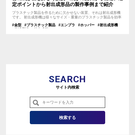
定ポイントから射出成形品の製作事例まで紹介
プラスチック製品を作るために欠かせない装置、それは射出成形機
です。 射出成形機は様々なサイズ・重量のプラスチック製品を効率
的に生産することが可能であり、現代のモノづくり業界において非
#金型
#プラスチック製品
#エンプラ
#ホッパー
#射出成形機
常に重要な役割を果たしています。 今回は射出成形機の構造や種
#芝浦機械
#射出成形
類、選定方法について解説します。また当社、関東製作所グループ
で保有している180t～1,800tクラスの成形機を例に、対応サイズ・
重量を参考にご紹介し...
SEARCH
サイト内検索