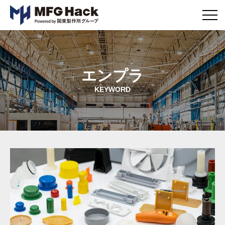
メ
ニ
ュ
ー
ボ
タ
エンプラ
ン
KEYWORD