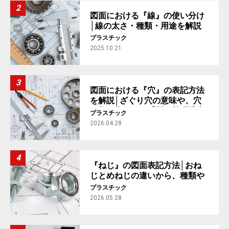
図面における『線』の使い分け
│線の太さ・種類・用途を解説
【製図基礎講座 #2】
プラスチック
2025.10.21
図面における『穴』の表記方法
を解説│ざぐり穴の意味や、穴
の加工指示まで【製図基礎講座
プラスチック
#4】
2026.04.28
『ねじ』の図面表記方法│おね
じとめねじの違いから、種類や
規格まで解説【製図基礎講座
プラスチック
#5】
2026.05.28