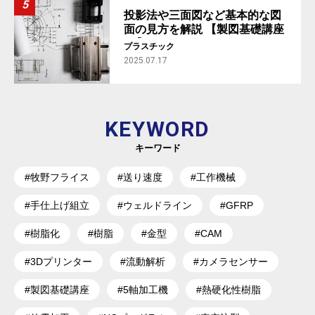
投影法や三面図など基本的な図
面の見方を解説 【製図基礎講座
#1】
プラスチック
2025.07.17
KEYWORD
キーワード
#牧野フライス
#送り速度
#工作機械
#手仕上げ組立
#ウェルドライン
#GFRP
#樹脂化
#樹脂
#金型
#CAM
#3Dプリンター
#流動解析
#カメラセンサー
#製図基礎講座
#5軸加工機
#熱硬化性樹脂