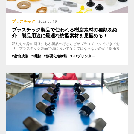
プラスチック
2023.07.19
プラスチック製品で使われる樹脂素材の種類を紹
介 製品用途に最適な樹脂素材を見極める！
私たちの身の回りにある製品のほとんどがプラスチックでできてお
り、プラスチック製品開発においてなくてはならないのが『樹脂素
材』です。一言に樹脂といってもその数は100種類以上あり、用途
#射出成形
#樹脂
#熱硬化性樹脂
#3Dプリンター
によって使い分ける必要があります。 今回は、射出成形に使用され
#熱可塑性樹脂
#プラスチック製品
#生分解性プラスチック
る樹脂素材の種類について詳しく紹介していきます。射出成形やプ
#バイオマスプラスチック
#エンプラ
#カーボンニュートラル
ラスチックに携わる事業をされている方、プラスチック製品の製作
#スーパーエンプラ
#環境問題
を考えている方などの参考になれ...