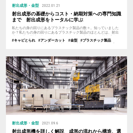
射出成形・金型
2022.01.21
射出成形の基礎からコスト・納期対策への専門知識
まで 射出成形をトータルに学ぶ
私たちの身の回りにあるプラスチック製品の数々。知っていました
か？私たちの身の回りにあるプラスチック製品のほとんどは、射出
成形と言う工法で作られているのです。 この記事では、射出成形の
#キャビとられ
#アンダーカット
#金型
#プラスチック製品
基本的な知識から、メリットや注意点、さらには効率的に射出成形
#メンテナンス
#射出金型
#省人化
#溶着
#自動化
#エンプラ
プロジェクトを進めるための専門情報まで幅広く紹介しています。
#抜き勾配
#ホッパー
#バリ
#ガス
#反り
#スーパーエンプラ
特にプラスチック製品開発に携わる事業者様、設計者様にお役立ち
#スライド
#ヒケ
#射出成形機
#シルバーストリーク
いただけるようまとめております。...
#ブロー成形金型
#リブ
#ウェルドライン
#真空金型
#流動解析
#射出成形
#樹脂
#ボイド
射出成形・金型
2021.09.6
射出成形機を詳しく解説 成形の流れから構造、選