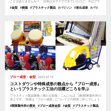
ことはありませんか？ 「以前はガラスでできていたけど、今はプラ
スチックに変わったよね！」とか 「今はプラスチックが当たり前だ
#金型
#樹脂
#プラスチック製品
#パリソン
#射出成形
#バリ
けど、昔は金属でできてたんだよ！」とか・・・ この様に色々な物
#ブロー成形
がプラスチックに移り変わっていき、私たちの生活は大変便利にな
りました。 私たちの生活に最も身近で、プラスチックに移り変わっ
た物と言えば...
ブロー成形・金型
2022.07.15
コストダウンや特殊成形の観点から『ブロー成形』
というプラスチック工法の活躍どころを学ぶ
プラスチック製品開発に携わる皆様、こんにちは、(株)関東製作所の
井上です。 皆様は『ブロー成形』についてどの程度ご存じでしょう
か。金型工法の中でも数パーセント程度のシェアのため、「聞いた
#関東製作所の歴史
#ブロー成形金型
#金型
#プラスチック製品
事ない」とか「言葉だけは知ってる」という方が多いのではないか
#パリソン
#射出成形
#ブロー成形
#射出金型
と思います。 ではガラス瓶の成形方法はご存じでしょうか？テレビ