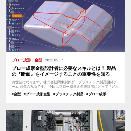
ブロー成形・金型
2022.05.17
ブロー成形金型設計者に必要なスキルとは？ 製品
の『断面』をイメージすることの重要性を知る
お世話になります、株式会社関東製作所 プラスチック製品開発チ
ーム 部長の丸山です。 今回はブロー成形金型設計者にとって『どん
なスキルが必要なのか？』を私なりの視点でご紹介させていただき
#金型
#ブロー成形金型
#プラスチック製品
#ブロー成形
ます。 ブロー製品設計者に必要なスキルとは？ まずCAD作業をする
#CAD
にあたり、どのようなスキルが必要でしょうか？ パソコンの知識、
CAD操作スキル、図面読解力… 仕様書を解釈できるスキルはもちろ
んですが、...