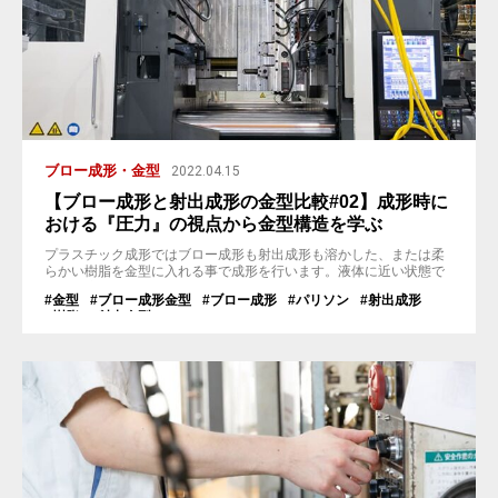
ブロー成形・金型
2022.04.15
【ブロー成形と射出成形の金型比較#02】成形時に
おける『圧力』の視点から金型構造を学ぶ
プラスチック成形ではブロー成形も射出成形も溶かした、または柔
らかい樹脂を金型に入れる事で成形を行います。液体に近い状態で
金型に注入する『射出成形』、筒の状態になったシート状の樹脂を
#金型
#ブロー成形金型
#ブロー成形
#パリソン
#射出成形
金型に入れ、内から膨らます『ブロー成形』。 しかし、金型に入れ
#樹脂
#射出金型
ただけでは狙い通りの形状には成形されません。形状の細い所、深
い所、複雑な所、アンダー形状。これらの場所を早く正確に成形す
る必要があります。 金型に...