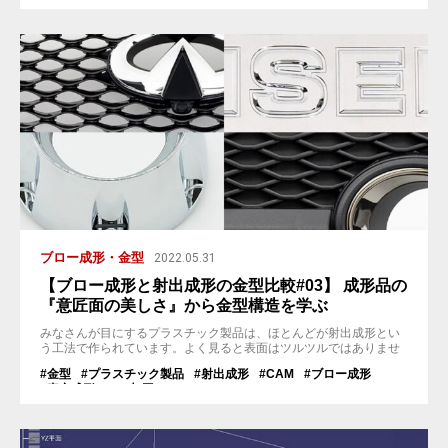
でもよく見ますよね。穴の開いた管の先にドロドロに溶けた状態の
ガラスを取り、人が息を吹...
ブロー成形・金型
2022.05.31
【ブロー成形と射出成形の金型比較#03】 成形品の
『意匠面の美しさ』から金型構造を学ぶ
みなさんが目にするプラスチック製品は、ほとんどが射出成形とい
う工法で作られています。よく見ると表面はツルツルではありませ
んか？または規則正しい幾何学模様や、何らかの表面処理がされて
#金型
#プラスチック製品
#射出成形
#CAM
#ブロー成形
いると思います。 このように、射出成形で作られる製品の外観面
#真空成形
#NC加工
「意匠面」を美しく成形するには、それ相応の技術が施されていま
す。 ではブロー成形で作られたものはどうでしょう。身近なもので
言えばペットボトルですね。（厳...