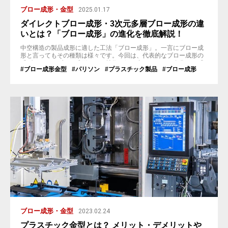
ブロー成形・金型
2025.01.17
ダイレクトブロー成形・3次元多層ブロー成形の違
いとは？「ブロー成形」の進化を徹底解説！
中空構造の製品成形に適した工法「ブロー成形」。一言にブロー成
形と言ってもその種類は様々です。今回は、代表的なブロー成形の
「ダイレクトブロー成形」と、技術の組み合わせにより進化した「3
#ブロー成形金型
#パリソン
#プラスチック製品
#ブロー成形
次元多層ブロー成形」に焦点を当て、それぞれの成形工程から特
徴、工法選定の方法まで詳しく解説します。 ダイレクトブロー成形
とは？ 「押出ブロー成形」や「中空成形」とも呼ばれるブロー成形
の代表的な工法です。 ダイレク...
ブロー成形・金型
2023.02.24
プラスチック金型とは？ メリット・デメリットや