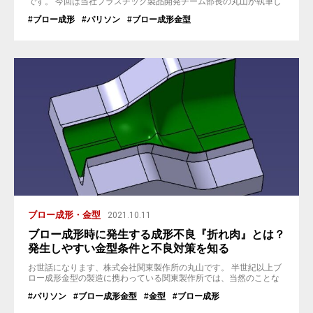
です。 今回は当社プラスチック製品開発チーム部長の丸山が執筆し
た記事でもご紹介させて頂いた『ブロー成形』で出来たプラスチッ
#ブロー成形
#パリソン
#ブロー成形金型
ク製品についてのお話をさせて頂きます。 ↓丸山が執筆した『ブロ
ー成形の基礎知識』についての記事はこちら > ブロー成形金型の特
徴とは？ ブロー成形を製作する上でのメリット・デメリットを知ろ
う &...
ブロー成形・金型
2021.10.11
ブロー成形時に発生する成形不良『折れ肉』とは？
発生しやすい金型条件と不良対策を知る
お世話になります、株式会社関東製作所の丸山です。 半世紀以上ブ
ロー成形金型の製造に携わっている関東製作所では、当然のことな
がらブロー成形特有の『成形不良』を何種類も経験していますの
#パリソン
#ブロー成形金型
#金型
#ブロー成形
で、それらに対する不良対策方法も熟知しているスタッフが多数在
籍しています。 今回はその中でも『折れ肉』という成形不良の現象