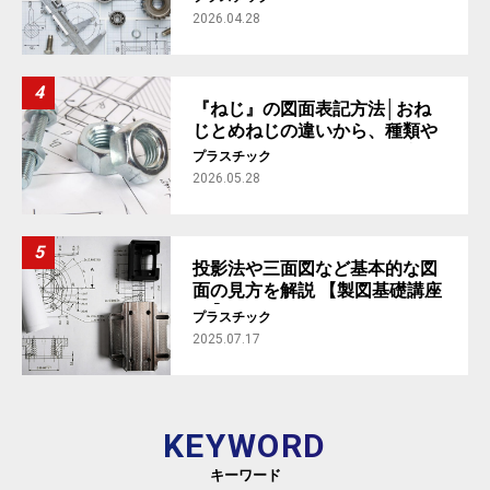
#4】
2026.04.28
『ねじ』の図面表記方法│おね
じとめねじの違いから、種類や
規格まで解説【製図基礎講座
プラスチック
#5】
2026.05.28
投影法や三面図など基本的な図
面の見方を解説 【製図基礎講座
#1】
プラスチック
2025.07.17
KEYWORD
キーワード