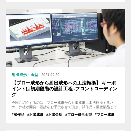
をご紹介し、またそれを改善する対応策も複数お伝えいたします。
前回ご紹介した『薄肉』...
射出成形・金型
2021.09.20
【ブロー成形から射出成形への工法転換】 キーポ
イントは初期段階の設計工程 -フロントローディン
グ-
今回ご紹介するのは、ブロー成形から射出成形に工法転換するた
め、弊社が開発・設計をお手伝させて頂き、試作品～量産部品まで
納入させて頂いた、「デフロスターノズル」という自動車部品の開
#試作品
#射出成形
#射出金型
#ブロー成形金型
#ブロー成形
発エピソードをご紹介いたします。 [射出成形ラボサイトでの事例紹
介ページ] > ブロー成形から射出成形に工法転換した製品事例 「デ
フロスターノズル」ってどんな製品？ 「デフロスターノズ...