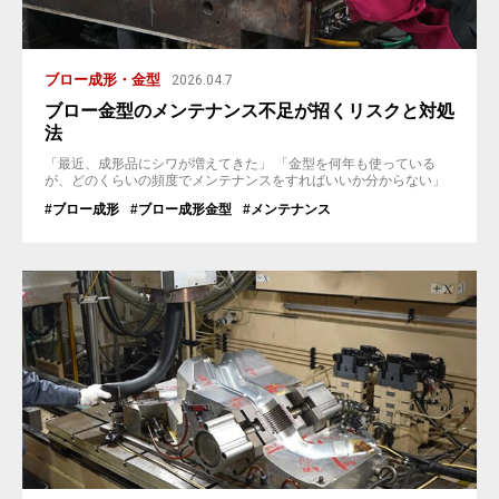
ブロー成形・金型
2026.04.7
ブロー金型のメンテナンス不足が招くリスクと対処
法
「最近、成形品にシワが増えてきた」 「金型を何年も使っている
が、どのくらいの頻度でメンテナンスをすればいいか分からない」
—— そんな悩みを抱えていませんか？ ブロー金型は数万ショット以
#ブロー成形
#ブロー成形金型
#メンテナンス
上の成形に耐えられる金型ですが、何もしなければ確実に劣化が進
みます。ガス抜き穴の詰まり、パーティングライン（PL）の摩耗、
配管の錆など、放置すれば成形不良や金型破損という深刻なトラブ
ルにつながります。 ...