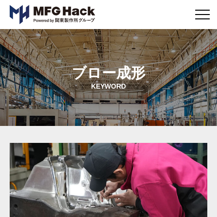
メ
ニ
ュ
ー
ボ
タ
ブロー成形
ン
KEYWORD