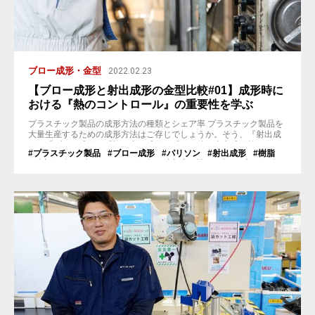
ブロー成形・金型
2022.02.23
【ブロー成形と射出成形の金型比較#01】成形時に
おける『熱のコントロール』の重要性を学ぶ
プラスチック製品の成形方法の種類とシェア率 プラスチック製品を
大量生産するための成形方法はご存じでしょうか。そう、『射出成
形』『ブロー成形』『押し出し成形』『その他（真空成形等）』
#プラスチック製品
#ブロー成形
#パリソン
#射出成形
#樹脂
等、多くの工法がありますよね。 またそれぞれの生産量の割合を知
#射出金型
#ブローピン
#金型
#射出成形機
#ブロー成形金型
りたいところですが、経済産業省の統計によると『成形機械』の生
産量が公式データとして公開されており、一つの目安になりまし
た。2013年から2020年までの平...