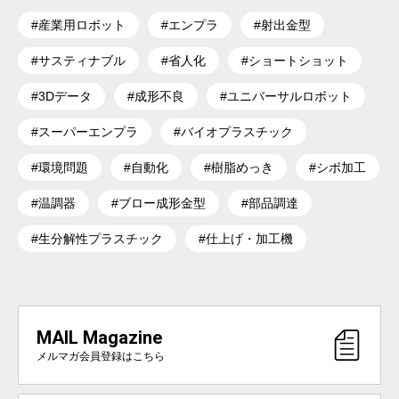
#産業用ロボット
#エンプラ
#射出金型
#サスティナブル
#省人化
#ショートショット
#3Dデータ
#成形不良
#ユニバーサルロボット
#スーパーエンプラ
#バイオプラスチック
#環境問題
#自動化
#樹脂めっき
#シボ加工
#温調器
#ブロー成形金型
#部品調達
#生分解性プラスチック
#仕上げ・加工機
MAIL Magazine
メルマガ会員登録はこちら