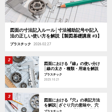
図面の寸法記入ルール│寸法補助記号や記入
法の正しい使い方を解説【製図基礎講座 #3】
プラスチック
2026.02.27
図面における『線』の使い分け
│線の太さ・種類・用途を解説
【製図基礎講座 #2】
プラスチック
2025.10.21
図面における『穴』の表記方法
を解説│ざぐり穴の意味や、穴
の加工指示まで【製図基礎講座
プラスチック