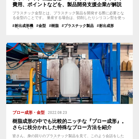
費用、ポイントなどを、製品開発支援企業が解説
プラスチック金型とは、プラスチック製品を開発する際に必要とな
る金型のことです。 量産する場合は、切削したりシリコン型を使っ
たりするよりも、金型を使用した方が精度が高く、コスト面でもメ
#射出成形機
#金型
#樹脂
#プラスチック製品
#射出成形
リットがあります。また、最終的な製品の用途や性能によって、プ
#ブロー成形
ラスチックの成形方法や使用する樹脂の種類も変わりますし、それ
に合わせたプラスチック金型を設計しなければなりません。 今回
は、設立75周年を迎える弊社、...
ブロー成形・金型
2022.08.23
樹脂成形の中でも比較的ニッチな『ブロー成形』。
さらに枝分かれした特殊なブロー方法を紹介
皆さん、身の回りのプラスチック製品を見て、このよう会話をした