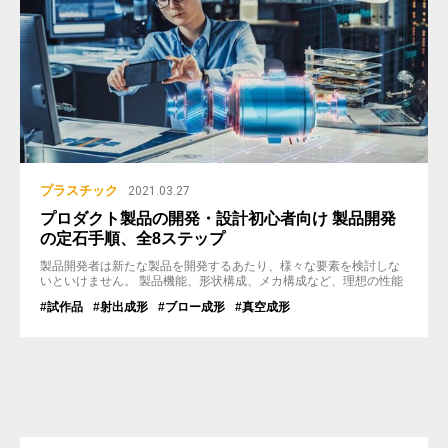
プラスチック
2021.03.27
プロダクト製品の開発・設計初心者向け 製品開発
の定石手順、全8ステップ
製品開発者は新たな製品を開発するあたり、様々な要素を検討しな
いといけません。 製品機能、形状構成、メカ構成など、理想の性能
と形状を実現する為に試行錯誤を繰り返し、様々な苦難を乗り越
#試作品
#射出成形
#ブロー成形
#真空成形
え、ようやく理想の製品として日の目を見ます。 何もないところか
らプロダクト製品を開発するとなると、どこから手を付ければいい
のか…。 特に設計経験の少ない方には、荷が重い作業ですね。 ...