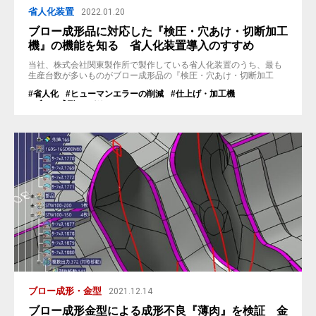
省人化装置
2022.01.20
ブロー成形品に対応した『検圧・穴あけ・切断加工
機』の機能を知る 省人化装置導入のすすめ
当社、株式会社関東製作所で製作している省人化装置のうち、最も
生産台数が多いものがブロー成形品の『検圧・穴あけ・切断加工
機』です。 とは言え数年前までは5割近くを占めていたのですが、
#省人化
#ヒューマンエラーの削減
#仕上げ・加工機
近年、溶着機などの組付け機や検査機が増え、昨年実績ではおよそ3
#ブロー成形
#パリソン
割程度でした。 組付け機や検査機が増えた理由としては、コスト
ダウンを目指しての省人化や自動機での作業による品質の安定化、
センサ...
ブロー成形・金型
2021.12.14
ブロー成形金型による成形不良『薄肉』を検証 金