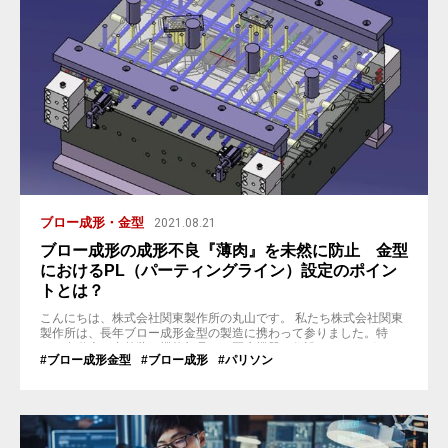
ブロー成形・金型
2021.08.21
ブロー成形の成形不良『薄肉』を未然に防止 金型
におけるPL（パーティングライン）設定のポイン
トとは？
こんにちは、株式会社関東製作所の丸山です。 私たち株式会社関東
製作所は、長年ブロー成形金型の製造に携わって参りました。特
に、自動車の内外装、機能部品から医療機器、住設などさまざまな
#ブロー成形金型
#ブロー成形
#パリソン
分野にて実績があります。 そこで今回は、ブロー成形金型を設計す
る上で、PL（パーティングライン）の重要性に関してお話をしたい
と思います。 特に、ブロー製品（中身が中空のプラスチック製品）
の開発者の方・設計者の方...