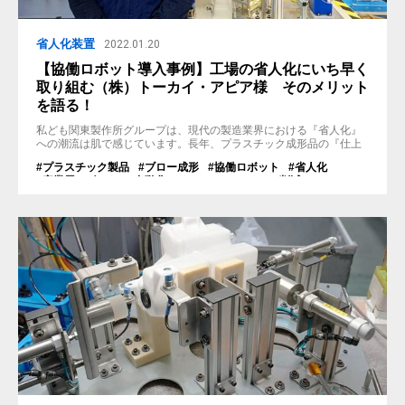
省人化装置
2022.01.20
【協働ロボット導入事例】工場の省人化にいち早く
取り組む（株）トーカイ・アピア様 そのメリット
を語る！
私ども関東製作所グループは、現代の製造業界における『省人化』
への潮流は肌で感じています。長年、プラスチック成形品の『仕上
げ・後加工機』を多数製造して参りましたが、より適応力・柔軟性
#プラスチック製品
#ブロー成形
#協働ロボット
#省人化
の高い協働ロボットの企画・製造への取組みも近年強化して参りま
#産業用ロボット
#自動化
#ヒューマンエラーの削減
した。 今回は満を持して、我々が製作した『超音波カッター搭載の
#仕上げ・加工機
#工数削減
協働ロボット』の導入事例をご紹介いたします。実際に稼働してい
る動画も本記事には掲載しています...