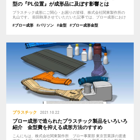
型の『PL位置』が成形品に及ぼす影響とは
プラスチック成形にご関心・お困りの皆様、株式会社関東製作所の
丸山です。 前回執筆させていただいた記事では、ブロー成形におけ
る成形不良『薄肉』が発生するメカニズムに関して、PL間の樹脂の
#ブロー成形
#パリソン
#金型
#ブロー成形金型
面積に着目しましたが、今回はそれとは違った切り口でお届けした
いと思います。 > ブロー成形金型におけるPL（パーティングライ
ン）設定のポイントとは？ 『薄肉』などの不具合を未然に防止 ...
プラスチック
2021.10.22
ブロー成形で造られたプラスチック製品をいろいろ
紹介 金型費を抑える成形方法のすすめ
こんにちは、株式会社関東製作所 ブロー事業部 東京営業課の渡邊