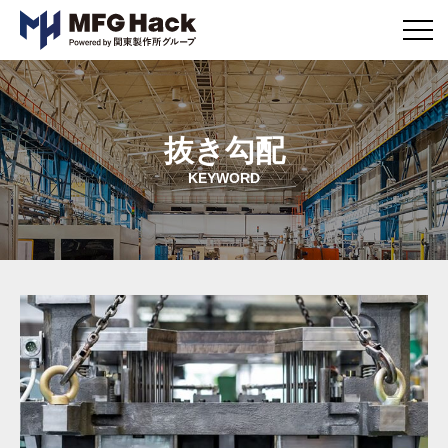
メ
ニ
ュ
ー
ボ
タ
抜き勾配
ン
KEYWORD