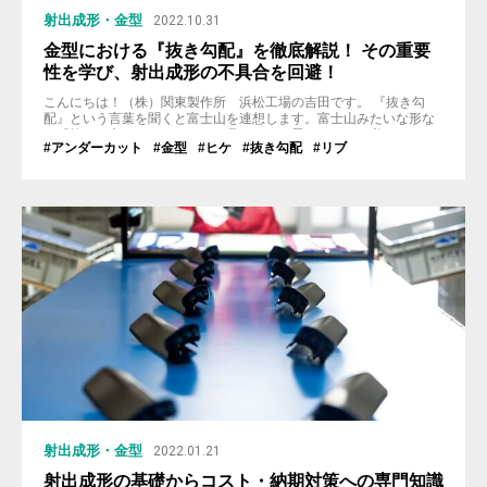
射出成形・金型
2022.10.31
金型における『抜き勾配』を徹底解説！ その重要
性を学び、射出成形の不具合を回避！
こんにちは！（株）関東製作所 浜松工場の吉田です。 『抜き勾
配』という言葉を聞くと富士山を連想します。富士山みたいな形な
ら『抜けが良さそう』だなぁと見るたびに思います。（私だけ？）
#アンダーカット
#金型
#ヒケ
#抜き勾配
#リブ
プッチンと折るとカップから落ちるプリンも、カップの内壁に抜き
勾配が無いとプリンが壁に張り付いて、落とすために悪戦苦闘する
羽目に…。 金型において必ず必要となるこの『抜き勾配』。その必
要性と設定ポイントを、...
射出成形・金型
2022.01.21
射出成形の基礎からコスト・納期対策への専門知識