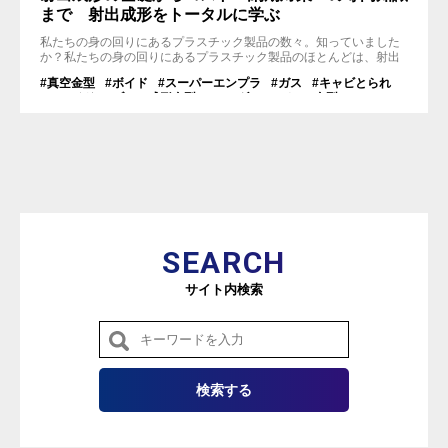
まで 射出成形をトータルに学ぶ
私たちの身の回りにあるプラスチック製品の数々。知っていました
か？私たちの身の回りにあるプラスチック製品のほとんどは、射出
成形と言う工法で作られているのです。 この記事では、射出成形の
#真空金型
#ボイド
#スーパーエンプラ
#ガス
#キャビとられ
基本的な知識から、メリットや注意点、さらには効率的に射出成形
#スライド
#ブロー成形金型
#アンダーカット
#金型
プロジェクトを進めるための専門情報まで幅広く紹介しています。
#射出成形
#省人化
#自動化
#プラスチック製品
#射出金型
特にプラスチック製品開発に携わる事業者様、設計者様にお役立ち
#バリ
#メンテナンス
#ヒケ
#反り
#ホッパー
#溶着
いただけるようまとめております。...
#シルバーストリーク
#射出成形機
#抜き勾配
#リブ
#ウェルドライン
#樹脂
#流動解析
#エンプラ
SEARCH
サイト内検索