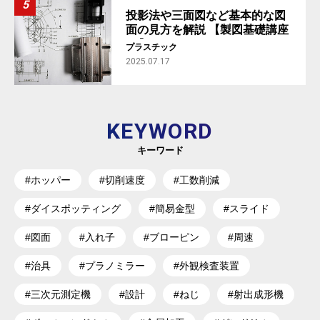
投影法や三面図など基本的な図
面の見方を解説 【製図基礎講座
#1】
プラスチック
2025.07.17
KEYWORD
キーワード
#ホッパー
#切削速度
#工数削減
#ダイスポッティング
#簡易金型
#スライド
#図面
#入れ子
#ブローピン
#周速
#治具
#プラノミラー
#外観検査装置
#三次元測定機
#設計
#ねじ
#射出成形機