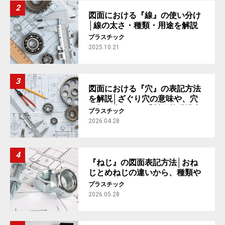
図面における『線』の使い分け
│線の太さ・種類・用途を解説
【製図基礎講座 #2】
プラスチック
2025.10.21
図面における『穴』の表記方法
を解説│ざぐり穴の意味や、穴
の加工指示まで【製図基礎講座
プラスチック
#4】
2026.04.28
『ねじ』の図面表記方法│おね
じとめねじの違いから、種類や
規格まで解説【製図基礎講座
プラスチック
#5】
2026.05.28