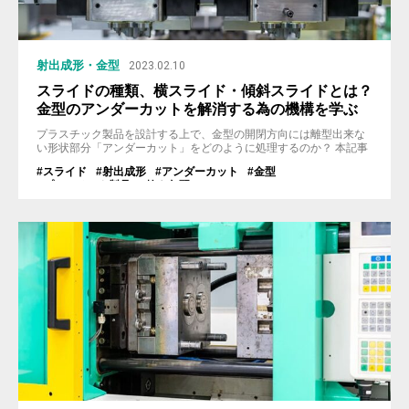
射出成形・金型
2023.02.10
スライドの種類、横スライド・傾斜スライドとは？
金型のアンダーカットを解消する為の機構を学ぶ
プラスチック製品を設計する上で、金型の開閉方向には離型出来な
い形状部分「アンダーカット」をどのように処理するのか？ 本記事
では製品のアンダーカットを解消し、金型から製品を取り出せるよ
#スライド
#射出成形
#アンダーカット
#金型
うにする機構「スライド」について説明させていただきます。 アン
#プラスチック製品
#抜き勾配
ダーカットがどのような物かについては下記の記事を御確認下さ
い。 > 射出成形金型においての『アンダーカット』の基礎を学ぶ
金型から製品を...