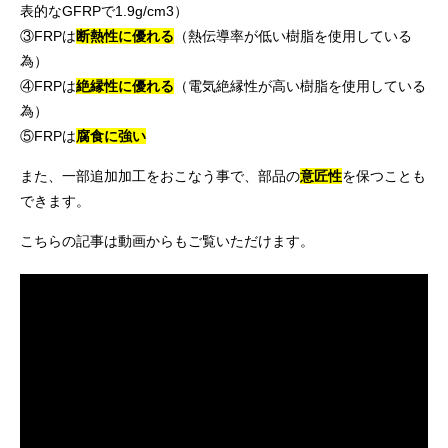
表的なGFRPで1.9g/cm3）
③FRPは
断熱性に優れる
（熱伝導率が低い樹脂を使用している
為）
④FRPは
絶縁性に優れる
（電気絶縁性が高い樹脂を使用している
為）
⑤FRPは
腐食に強い
また、一部追加加工をおこなう事で、部品の
意匠性
を保つことも
できます。
こちらの記事は動画からもご覧いただけます。