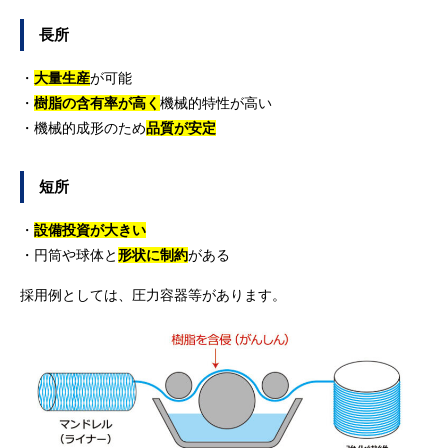
長所
・
大量生産
が可能
・
樹脂の含有率が高く
機械的特性が高い
・機械的成形のため
品質が安定
短所
・
設備投資が大きい
・円筒や球体と
形状に制約
がある
採用例としては、圧力容器等があります。