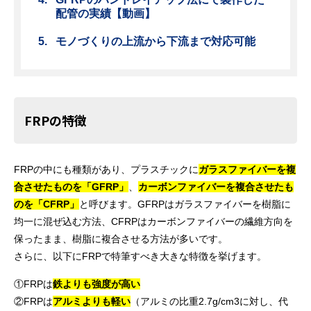
配管の実績【動画】
モノづくりの上流から下流まで対応可能
FRPの特徴
FRPの中にも種類があり、プラスチックに
ガラスファイバーを複
合させたものを「GFRP」
、
カーボンファイバーを複合させたも
のを「
CFRP」
と呼びます。GFRPはガラスファイバーを樹脂に
均一に混ぜ込む方法、CFRPはカーボンファイバーの繊維方向を
保ったまま、樹脂に複合させる方法が多いです。
さらに、以下にFRPで特筆すべき大きな特徴を挙げます。
①FRPは
鉄よりも強度が高い
②FRPは
アルミよりも軽い
（アルミの比重2.7g/cm3に対し、代