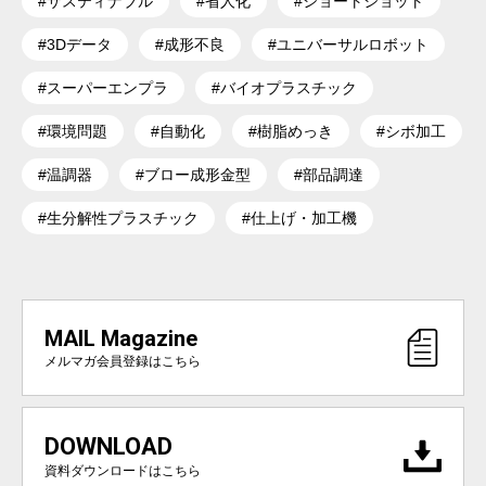
#サスティナブル
#省人化
#ショートショット
#3Dデータ
#成形不良
#ユニバーサルロボット
#スーパーエンプラ
#バイオプラスチック
#環境問題
#自動化
#樹脂めっき
#シボ加工
#温調器
#ブロー成形金型
#部品調達
#生分解性プラスチック
#仕上げ・加工機
MAIL Magazine
メルマガ会員登録はこちら
DOWNLOAD
資料ダウンロードはこちら