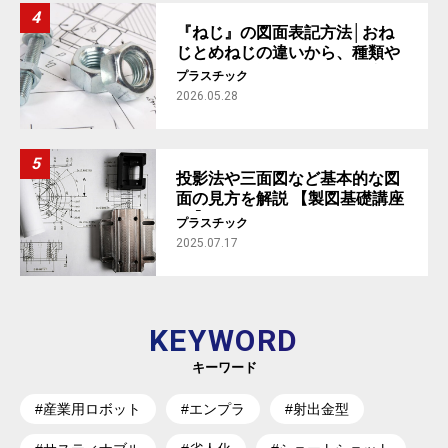
『ねじ』の図面表記方法│おね
じとめねじの違いから、種類や
規格まで解説【製図基礎講座
プラスチック
#5】
2026.05.28
投影法や三面図など基本的な図
面の見方を解説 【製図基礎講座
#1】
プラスチック
2025.07.17
KEYWORD
キーワード
#産業用ロボット
#エンプラ
#射出金型