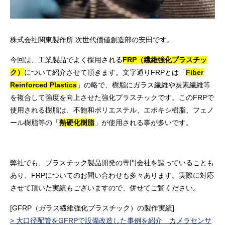
株式会社関東製作所 次世代価値創造部の安田です。
今回は、工業製品でよく採用される
FRP（繊維強化プラスチッ
ク）
について紹介させて頂きます。文字通りFRPとは「
Fiber
Reinforced Plastics
」の略で、樹脂にガラス繊維や炭素繊維等
を複合して強度を向上させた強化プラスチックです。このFRPで
使用される樹脂は、不飽和ポリエステル、エポキシ樹脂、フェノ
ール樹脂等の「
熱硬化樹脂
」が使用される事が多いです。
弊社でも、プラスチック製品開発の専門会社を謳っていることも
あり、FRPについてのお問い合わせも多々あります。実際に対応
させて頂いた実績もございますので、併せてご覧ください。
[GFRP（ガラス繊維強化プラスチック）の製作実績]
> 大口径配管をGFRPで設備改造した事例を紹介 カメラセンサ