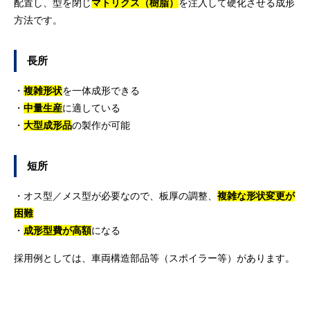
配置し、型を閉じ
マトリクス（樹脂）
を注入して硬化させる成形
方法です。
長所
・
複雑形状
を一体成形できる
・
中量生産
に適している
・
大型成形品
の製作が可能
短所
・オス型／メス型が必要なので、板厚の調整、
複雑な形状変更が
困難
・
成形型費が高額
になる
採用例としては、車両構造部品等（スポイラー等）があります。