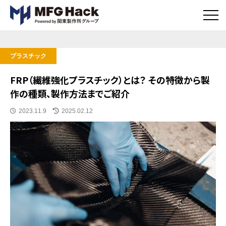
メ
ニ
ュ
ー
ボ
プラスチック
タ
ン
FRP（繊維強化プラスチック）とは？ その特徴から製
作の種類、製作方法までご紹介
公開日
更新日時
2023.11.9
2025.02.12