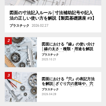
図面の寸法記入ルール│寸法補助記号や記入
法の正しい使い方を解説【製図基礎講座 #3】
プラスチック
2026.02.27
図面における『線』の使い分け
│線の太さ・種類・用途を解説
【製図基礎講座 #2】
プラスチック
2025.10.21
図面における『穴』の表記方法
を解説│ざぐり穴の意味や、穴
の加工指示まで【製図基礎講座
プラスチック
#4】
2026.04.28