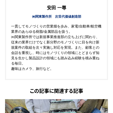
安田 一尊
㈱関東製作所 次世代価値創造部
一貫してモノづくりの営業畑を歩み、家電/自動車/航空機
業界のあらゆる樹脂/金属部品を扱う。
㈱関東製作所では新規事業推進部の立ち上げに関わり、
従来の業界だけでなく新分野のモノづくりに目を向け新
規案件の取組を次々実施し対応を実現。また、顧客との
会話を重視し、時にはモノづくりの領域にとどまらず知
見を生かし製品設計の領域にも踏み込み経験を積み重ね
る毎日。
趣味はカメラ、旅行など。
この記事に関連する記事