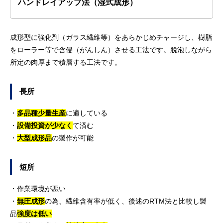
ハンドレイアップ法（湿式成形）
成形型に強化剤（ガラス繊維等）をあらかじめチャージし、樹脂
をローラー等で含侵（がんしん）させる工法です。脱泡しながら
所定の肉厚まで積層する工法です。
長所
・
多品種少量生産
に適している
・
設備投資が少なく
て済む
・
大型成形品
の製作が可能
短所
・作業環境が悪い
・
無圧成形
の為、繊維含有率が低く、後述のRTM法と比較し製
品
強度は低い