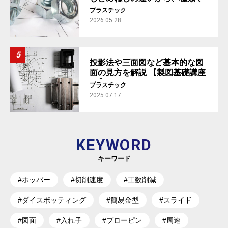
規格まで解説【製図基礎講座
プラスチック
#5】
2026.05.28
投影法や三面図など基本的な図
面の見方を解説 【製図基礎講座
#1】
プラスチック
2025.07.17
KEYWORD
キーワード
#ホッパー
#切削速度
#工数削減
#ダイスポッティング
#簡易金型
#スライド
#図面
#入れ子
#ブローピン
#周速