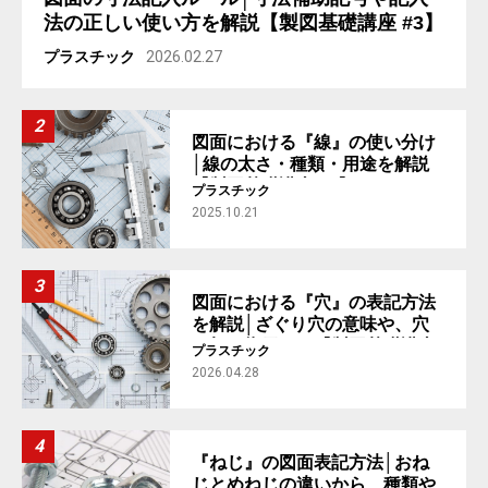
法の正しい使い方を解説【製図基礎講座 #3】
プラスチック
2026.02.27
図面における『線』の使い分け
│線の太さ・種類・用途を解説
【製図基礎講座 #2】
プラスチック
2025.10.21
図面における『穴』の表記方法
を解説│ざぐり穴の意味や、穴
の加工指示まで【製図基礎講座
プラスチック
#4】
2026.04.28
『ねじ』の図面表記方法│おね
じとめねじの違いから、種類や