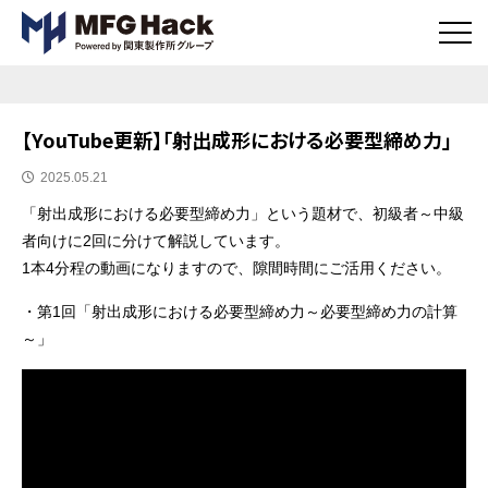
メ
ニ
ュ
ー
ボ
【YouTube更新】「射出成形における必要型締め力」
タ
ン
公開日
2025.05.21
「射出成形における必要型締め力」という題材で、初級者～中級
者向けに2回に分けて解説しています。
1本4分程の動画になりますので、隙間時間にご活用ください。
・第1回「射出成形における必要型締め力～必要型締め力の計算
～」