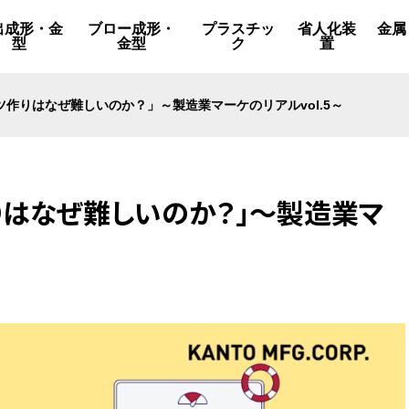
出成形・金
ブロー成形・
プラスチッ
省人化装
金属
型
金型
ク
置
作りはなぜ難しいのか？」～製造業マーケのリアルvol.5～
りはなぜ難しいのか？」～製造業マ