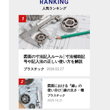
RANKING
人気ランキング
図面の寸法記入ルール│寸法補助記
号や記入法の正しい使い方を解説
【製図基礎講座 #3】
プラスチック
2026.02.27
図面における『線』の
使い分け│線の太さ・種
類・用途を解説 【製図
プラスチック
基礎講座 #2】
2025.10.21