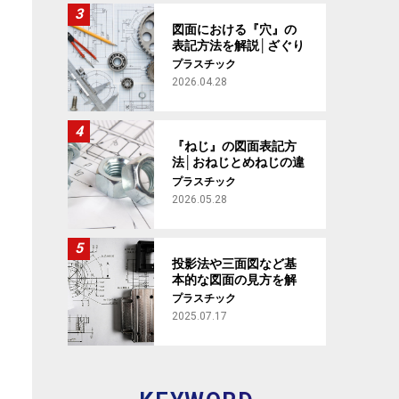
図面における『穴』の
表記方法を解説│ざぐり
穴の意味や、穴の加工
プラスチック
指示まで【製図基礎講
2026.04.28
座 #4】
『ねじ』の図面表記方
法│おねじとめねじの違
いから、種類や規格ま
プラスチック
で解説【製図基礎講座
2026.05.28
#5】
投影法や三面図など基
本的な図面の見方を解
説 【製図基礎講座 #1】
プラスチック
2025.07.17