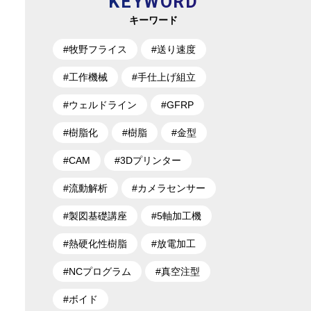
KEYWORD
キーワード
#牧野フライス
#送り速度
#工作機械
#手仕上げ組立
#ウェルドライン
#GFRP
#樹脂化
#樹脂
#金型
#CAM
#3Dプリンター
#流動解析
#カメラセンサー
#製図基礎講座
#5軸加工機
#熱硬化性樹脂
#放電加工
#NCプログラム
#真空注型
#ボイド