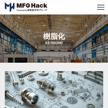
メ
ニ
ュ
ー
ボ
タ
樹脂化
ン
KEYWORD