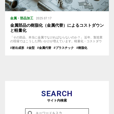
金属・部品加工
2025.07.17
金属部品の樹脂化（金属代替）によるコストダウン
と軽量化
「その部品、本当に金属でなければならないのか？」 近年、製造業
の現場ではこうした問いかけが増えています。軽量化・コストダウ
ン・生産性の向上などを目的に、金属部品を樹脂で代替する「樹脂
#射出成形
#金型
#金属代替
#プラスチック
#樹脂化
化」が広く検討されるようになっています。 特に、自動車や医療機
器、OA機器業界などでは、金属代替の事例が年々増加しています。
本記事では、金属から樹脂への素材置換によって得られるメリット
や懸念点、さらにメ...
SEARCH
サイト内検索