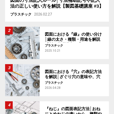
図面の寸法記入ルール│寸法補助記号や記入
法の正しい使い方を解説【製図基礎講座 #3】
プラスチック
2026.02.27
図面における『線』の使い分け
│線の太さ・種類・用途を解説
【製図基礎講座 #2】
プラスチック
2025.10.21
図面における『穴』の表記方法
を解説│ざぐり穴の意味や、穴
の加工指示まで【製図基礎講座
プラスチック
#4】
2026.04.28
『ねじ』の図面表記方法│おね
じとめねじの違いから、種類や