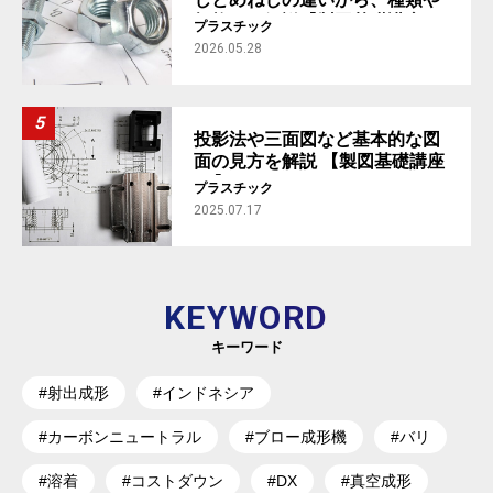
規格まで解説【製図基礎講座
プラスチック
#5】
2026.05.28
投影法や三面図など基本的な図
面の見方を解説 【製図基礎講座
#1】
プラスチック
2025.07.17
KEYWORD
キーワード
#射出成形
#インドネシア
#カーボンニュートラル
#ブロー成形機
#バリ
#溶着
#コストダウン
#DX
#真空成形